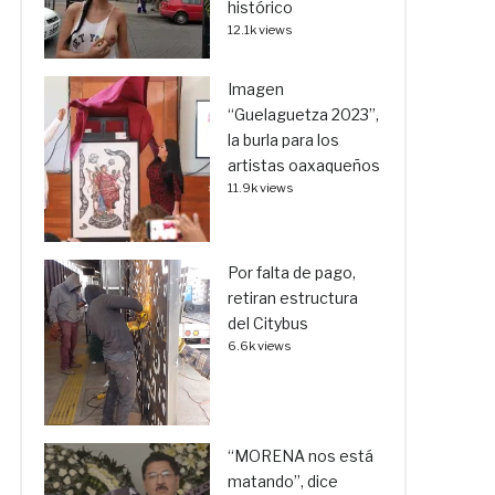
histórico
12.1k views
Imagen
“Guelaguetza 2023”,
la burla para los
artistas oaxaqueños
11.9k views
Por falta de pago,
retiran estructura
del Citybus
6.6k views
“MORENA nos está
matando”, dice