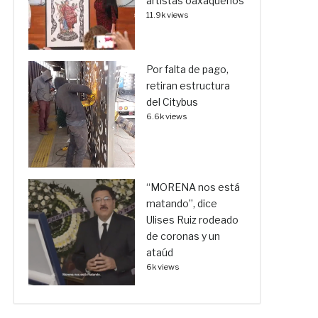
artistas oaxaqueños
11.9k views
Por falta de pago,
retiran estructura
del Citybus
6.6k views
“MORENA nos está
matando”, dice
Ulises Ruiz rodeado
de coronas y un
ataúd
6k views