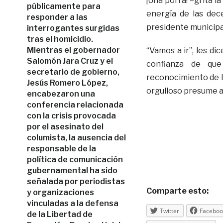
¡Una porra! –grita l
públicamente para
energía de las dece
responder a las
presidente municipa
interrogantes surgidas
tras el homicidio.
Mientras el gobernador
“Vamos a ir”, les di
Salomón Jara Cruz y el
confianza de que
secretario de gobierno,
reconocimiento de la
Jesús Romero López,
orgulloso presume a 
encabezaron una
conferencia relacionada
con la crisis provocada
por el asesinato del
columista, la ausencia del
responsable de la
política de comunicación
gubernamental ha sido
señalada por periodistas
Comparte esto:
y organizaciones
vinculadas a la defensa
Twitter
Faceboo
de la Libertad de