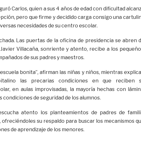
eguró Carlos, quien a sus 4 años de edad con dificultad alcan
epción, pero que firme y decidido carga consigo una cartuli
iversas necesidades de su centro escolar.
uchada. Las puertas de la oficina de presidencia se abren 
l, Javier Villacaña, sonriente y atento, recibe a los pequeño
pañados de sus padres y maestros.
scuela bonita”, afirman las niñas y niños, mientras explic
italino las precarias condiciones en que reciben 
lar, en aulas improvisadas, la mayoría hechas con lámin
s condiciones de seguridad de los alumnos.
escucha atento los planteamientos de padres de famili
 ofreciéndoles su respaldo para buscar los mecanismos q
ones de aprendizaje de los menores.