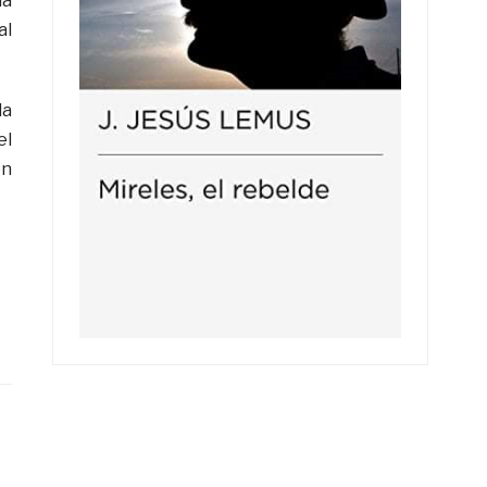
la
al
la
el
en