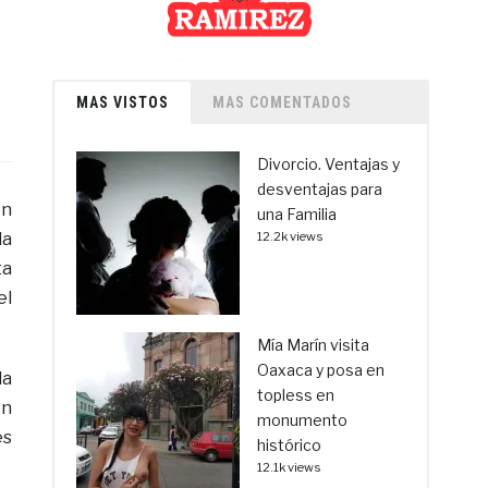
MAS VISTOS
MAS COMENTADOS
Divorcio. Ventajas y
desventajas para
ón
una Familia
la
12.2k views
ta
el
Mía Marín visita
Oaxaca y posa en
la
topless en
ón
monumento
es
histórico
12.1k views