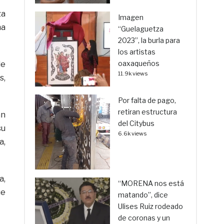
za
Imagen
na
“Guelaguetza
2023”, la burla para
los artistas
oaxaqueños
de
11.9k views
s,
Por falta de pago,
retiran estructura
an
del Citybus
su
6.6k views
a,
a,
“MORENA nos está
ue
matando”, dice
Ulises Ruiz rodeado
de coronas y un