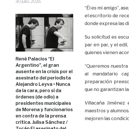
30 julio, 2026
“Él es mi amigo”, as
el escritorio de rec
donde expresa las d
Su solicitud es esc
par en par, y el edi
quienes vienen acom
René Palacios “El
Argentino”, el gran
“Queremos nuestra e
ausente en la crisis por el
al mandatario cap
asesinato del periodista
preparación preesco
Alejandro Leyva • Nunca
que no garantizan la
da la cara, pero sí da
órdenes (de odio) a
Villacaña Jiménez 
presidentes municipales
de Morena y funcionarios
maestros y alumnos,
en contra de la prensa
mejoren las condici
crítica. Julisa Sánchez /
Tucán El asesinato del