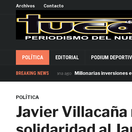
Archivos
Contacto
POLÍTICA
EDITORIAL
PODIUM DEPORTI
BREAKING NEWS
Millonarias inversiones en seg
1 semana ago
POLÍTICA
Javier Villacaña
solidaridad al J