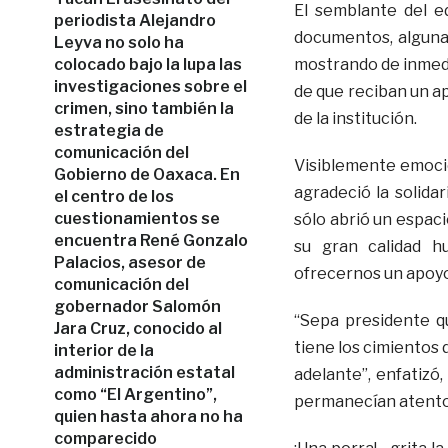
El semblante del ed
periodista Alejandro
documentos, algunas
Leyva no solo ha
colocado bajo la lupa las
mostrando de inmedia
investigaciones sobre el
de que reciban un a
crimen, sino también la
de la institución.
estrategia de
comunicación del
Visiblemente emocio
Gobierno de Oaxaca. En
agradeció la solidar
el centro de los
cuestionamientos se
sólo abrió un espac
encuentra René Gonzalo
su gran calidad h
Palacios, asesor de
ofrecernos un apoyo
comunicación del
gobernador Salomón
“Sepa presidente qu
Jara Cruz, conocido al
tiene los cimientos 
interior de la
administración estatal
adelante”, enfatizó
como “El Argentino”,
permanecían atentos
quien hasta ahora no ha
comparecido