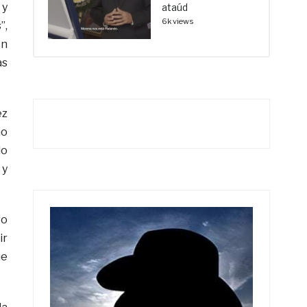
 y
ataúd
6k views
”,
in
as
ez
no
do
 y
ro
ir
ue