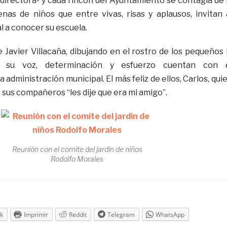
a directora- y cada rincón del Ayuntamiento se contagia de 
nas de niños que entre vivas, risas y aplausos, invitan 
l a conocer su escuela.
ce Javier Villacaña, dibujando en el rostro de los pequeños 
 su voz, determinación y esfuerzo cuentan con 
 administración municipal. El más feliz de ellos, Carlos, qui
sus compañeros “les dije que era mi amigo”.
Reunión con el comite del jardin de niños
Rodolfo Morales
k
Imprimir
Reddit
Telegram
WhatsApp