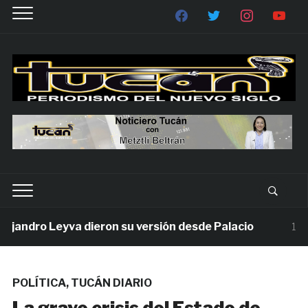
ndro Leyva dieron su versión desde Palacio
1 seman
POLÍTICA
,
TUCÁN DIARIO
La grave crisis del Estado de