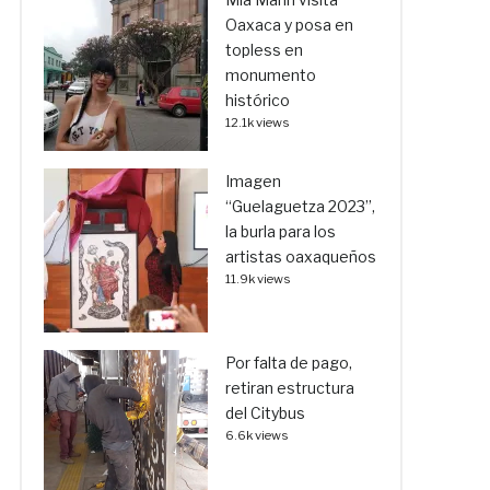
Oaxaca y posa en
topless en
monumento
histórico
12.1k views
Imagen
“Guelaguetza 2023”,
la burla para los
artistas oaxaqueños
11.9k views
Por falta de pago,
retiran estructura
del Citybus
6.6k views