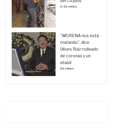
del Citybus
6.6k views
“MORENA nos está
matando”, dice
Ulises Ruiz rodeado
de coronas y un
ataúd
6k views