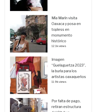
Mía Marín visita
Oaxaca y posa en
topless en
monumento
histórico
12.1k views
Imagen
“Guelaguetza 2023”,
la burla para los
artistas oaxaqueños
11.9k views
Por falta de pago,
retiran estructura