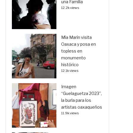
una Familia
12.2k views
Mía Marín visita
Oaxaca y posa en
topless en
monumento
histórico
12.1k views
Imagen
“Guelaguetza 2023”,
la burla para los
artistas oaxaqueños
11.9k views