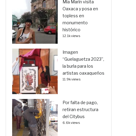
Mía Marín visita
Oaxaca y posa en
topless en
monumento
histórico
12.1k views
Imagen
“Guelaguetza 2023”,
la burla para los
artistas oaxaqueños
11.9k views
Por falta de pago,
retiran estructura
del Citybus
6.6k views