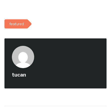
featured
tucan