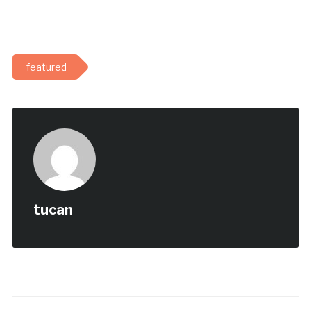
featured
tucan