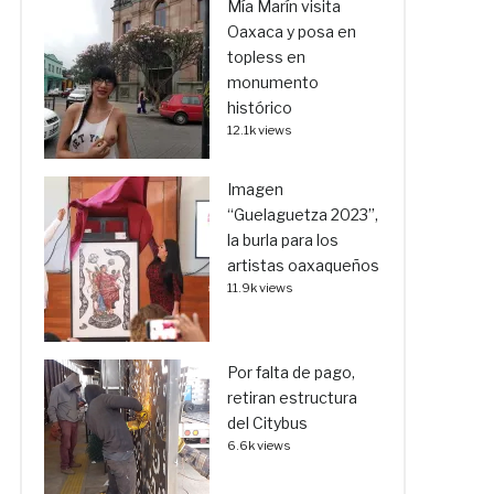
Mía Marín visita
Oaxaca y posa en
topless en
monumento
histórico
12.1k views
Imagen
“Guelaguetza 2023”,
la burla para los
artistas oaxaqueños
11.9k views
Por falta de pago,
retiran estructura
del Citybus
6.6k views