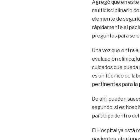
Agregó que en este 
multidisciplinario d
elemento de segurid
rápidamente al paci
preguntas para selec
Una vez que entra a l
evaluación clínica; l
cuidados que pueda 
es un técnico de lab
pertinentes para la
De ahí, pueden suced
segundo, si es hospi
participa dentro del
El Hospital ya está
pacientes, afortuna