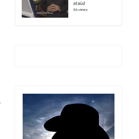
ataúd
6k views
,