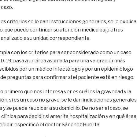
 caso.
os criterios se le dan instrucciones generales, se le explica
go, que puede continuar su atención médica bajo otras
canalizado a su unidad correspondiente.
mpla con los criterios para ser considerado como un caso
-19, pasa a un área asignada para una valoración más
recibidos por un médico infectólogo y por un epidemiólogo
de preguntas para confirmar si el paciente está en riesgo.
lo primero que nos interesa ver es cuál es la gravedad y la
ión, si es un caso no grave, se le dan indicaciones generales
 y se puede reubicar a su domicilio. De no ser el caso, se
clínica para decidir si amerita hospitalización y en qué área
recibir, especificó el doctor Sánchez Huerta.