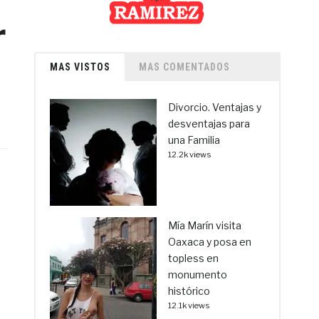
r
MAS VISTOS
MAS COMENTADOS
Divorcio. Ventajas y
desventajas para
una Familia
12.2k views
Mía Marín visita
Oaxaca y posa en
topless en
monumento
histórico
12.1k views