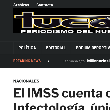
Archivos
Contacto
POLÍTICA
EDITORIAL
PODIUM DEPORTI
rsión desde Palacio
BREAKING NEWS
Millonarias inver
1 semana ago
NACIONALES
El IMSS cuenta c
Infectología, úni