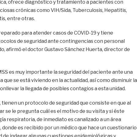
ica, ofrece diagnóstico y tratamiento a pacientes con
iosas crónicas como VIH/Sida, Tuberculosis, Hepatitis,
s, entre otras.
eparado para atender casos de COVID-19 y tiene
ocolos de seguridad ante contingencias con personal
o, afirmó el doctor Gustavo Sánchez Huerta, director de
IMSS es muy importante la seguridad del paciente ante una
 que se está viviendo en la actualidad, así como disminuir la
onllevar la llegada de posibles contagios a esta unidad.
ó, tienen un protocolo de seguridad que consiste en que al
 se le pregunta cuál es el motivo de su visita y si éste
ía respiratoria, de inmediato es canalizado a un área
l, donde es recibido por un médico que hace un cuestionario
ad de indagar algunas cuestiones epidemiológicas y