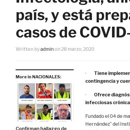
país, y está pre
casos de COVID
Written by
admin
on
28 marzo, 2020
·
Tiene implemen
More in NACIONALES:
contingencia y cue
·
Ofrece diagnós
infecciosas crónica
Fundado el 04 de mar
Hernández” del Insti
Confirman hallazgo de