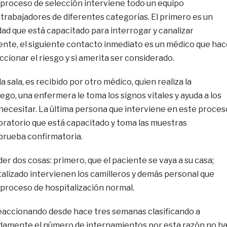
proceso de selección interviene todo un equipo
e trabajadores de diferentes categorías. El primero es un
ad que está capacitado para interrogar y canalizar
ente, el siguiente contacto inmediato es un médico que hac
cionar el riesgo y si amerita ser considerado.
a sala, es recibido por otro médico, quien realiza la
uego, una enfermera le toma los signos vitales y ayuda a los
necesitar. La última persona que interviene en este proces
oratorio que está capacitado y toma las muestras
 prueba confirmatoria.
er dos cosas: primero, que el paciente se vaya a su casa;
talizado intervienen los camilleros y demás personal que
 proceso de hospitalización normal.
 reaccionando desde hace tres semanas clasificando a
damente el número de internamientos por esta razón no h