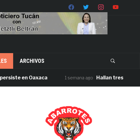
LES
ARCHIVOS
ste en Oaxaca
Hallan tres cuerpos sin 
1 semana ago