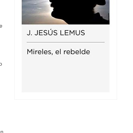
e
o
an