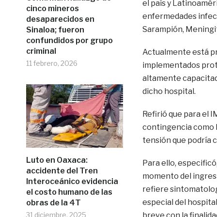
el país y Latinoamér
cinco mineros
enfermedades infecc
desaparecidos en
Sarampión, Meningiti
Sinaloa; fueron
confundidos por grupo
criminal
Actualmente está pr
11 febrero, 2026
implementados prot
altamente capacitad
dicho hospital.
Refirió que para el 
contingencia como la
tensión que podría c
Luto en Oaxaca:
Para ello, especific
accidente del Tren
momento del ingresar
Interoceánico evidencia
refiere sintomatolog
el costo humano de las
especial del hospita
obras de la 4T
31 diciembre, 2025
breve con la finalid