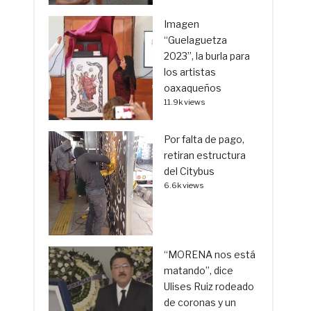
Imagen
“Guelaguetza
2023”, la burla para
los artistas
oaxaqueños
11.9k views
Por falta de pago,
retiran estructura
del Citybus
6.6k views
“MORENA nos está
matando”, dice
Ulises Ruiz rodeado
de coronas y un