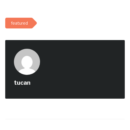
featured
tucan