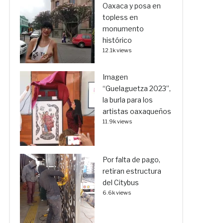
Oaxaca y posa en
topless en
monumento
histórico
12.1k views
Imagen
“Guelaguetza 2023”,
la burla para los
artistas oaxaqueños
11.9k views
Por falta de pago,
retiran estructura
del Citybus
6.6k views