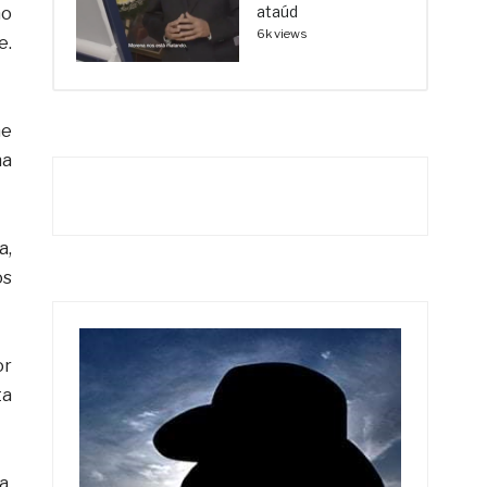
ataúd
no
6k views
e.
me
na
a,
os
or
ta
a.