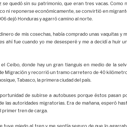
 se quedó sin su patrimonio, que eran tres vacas. Como 
raco ni reponerse económicamente, se convirtió en migrant
006 dejó Honduras y agarró camino al norte.
dinero de mis cosechas, había comprado unas vaquitas y 
es ahí fue cuando yo me desesperé y me a decidí a huir u
el Ceibo, donde hay un gran tianguis en medio de la selv
 de Migración y recorrió un tramo carretero de 40 kilómetr
osique, Tabasco, la primera ciudad del país.
oportunidad de subirse a autobuses porque éstos pasan p
de las autoridades migratorias. Era de mañana, esperó has
el primer tren de carga.
le tuve miedo al tren y me sentía seguro de que lo agarrab