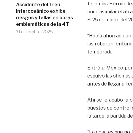
Jeremías Hernández
Accidente del Tren
Interoceánico exhibe
pudo asimilar el at
riesgos y fallas en obras
El 25 de marzo del 2
emblemáticas de la 4T
31 diciembre, 2025
“Había ahorrado un 
las robaron, entonc
temporada”.
Entró a México por 
esquivó las oficinas
antes de llegar a Ten
Ahí se le acabó la 
puestos de control 
la tarde la partida d
“La cosa es que no 