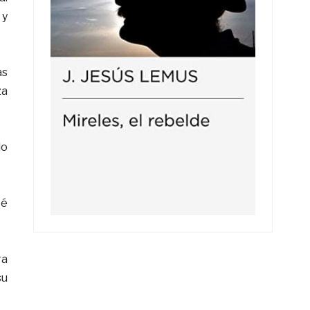
 y
as
za
lo
té
ra
su