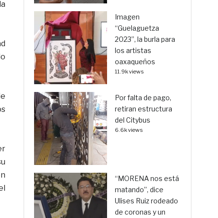
da
Imagen
“Guelaguetza
2023”, la burla para
ad
los artistas
do
oaxaqueños
11.9k views
de
Por falta de pago,
os
retiran estructura
del Citybus
6.6k views
er
su
ón
“MORENA nos está
el
matando”, dice
Ulises Ruiz rodeado
de coronas y un