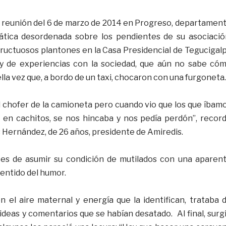
a reunión del 6 de marzo de 2014 en Progreso, departamen
lática desordenada sobre los pendientes de su asociació
fructuosos plantones en la Casa Presidencial de Tegucigal
 y de experiencias con la sociedad, que aún no sabe có
lla vez que, a bordo de un taxi, chocaron con una furgoneta.
l chofer de la camioneta pero cuando vio que los que íbam
 en cachitos, se nos hincaba y nos pedía perdón”, recor
s Hernández, de 26 años, presidente de Amiredis.
aces de asumir su condición de mutilados con una aparen
sentido del humor.
n el aire maternal y energía que la identifican, trataba 
 ideas y comentarios que se habían desatado. Al final, surg