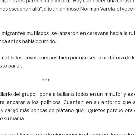
 algunos les pareció una locura: “Hay que hacer una carava
nos escuchen allá”, dijo un animoso Norman Varela, el voce
0 migrantes mutilados se lanzaron en caravana hacia la ru
ca antes había ocurrido.
 mutilados, cuyos cuerpos bien podrían ser la metáfora de l
sto partir.
+++
ario del grupo, “pone a bailar a todos en un minuto” y es 
ra encarar a los políticos. Cuentan en su entorno que 
il y cargó más pencas de plátano que juguetes porque era 
e su mamá.
en problemas y desde niño conoció el rechazo dentro de 