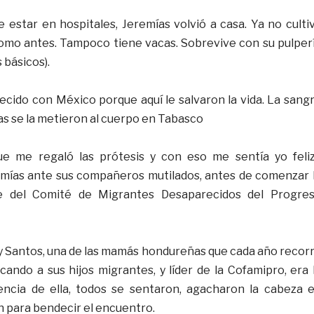
 estar en hospitales, Jeremías volvió a casa. Ya no culti
, como antes. Tampoco tiene vacas. Sobrevive con su pulper
 básicos).
ecido con México porque aquí le salvaron la vida. La sang
as se la metieron al cuerpo en Tabasco
e me regaló las prótesis y con eso me sentía yo feliz
ías ante sus compañeros mutilados, antes de comenzar 
e del Comité de Migrantes Desaparecidos del Progre
y Santos, una de las mamás hondureñas que cada año recor
ando a sus hijos migrantes, y líder de la Cofamipro, era 
rencia de ella, todos se sentaron, agacharon la cabeza 
n para bendecir el encuentro.