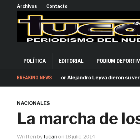
Archivos
Contacto
POLÍTICA
EDITORIAL
PODIUM DEPORTI
BREAKING NEWS
Acusados por Alejandro Leyva dieron su versión d
NACIONALES
La marcha de lo
Written by
tucan
on
18 julio, 2014