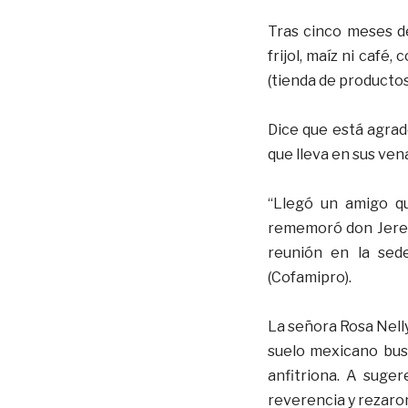
Tras cinco meses de
frijol, maíz ni café
(tienda de productos
Dice que está agrad
que lleva en sus ven
“Llegó un amigo qu
rememoró don Jerem
reunión en la sed
(Cofamipro).
La señora Rosa Nell
suelo mexicano busc
anfitriona. A suge
reverencia y rezaro