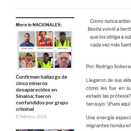
Como nunca antes 
More in NACIONALES:
Bestia volvió a terr
que los obliga a su
cada vez más fuer
Por: Rodrigo Sobera
Confirman hallazgo de
Llegaron de sus ald
cinco mineros
cómo les fue en su
desaparecidos en
estado las prótesis
Sinaloa; fueron
confundidos por grupo
tan suyo: “¡Pues aquí
criminal
11 febrero, 2026
Una energía especia
migrantes hondureño