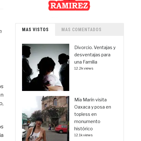
MAS VISTOS
MAS COMENTADOS
n
Divorcio. Ventajas y
desventajas para
una Familia
12.2k views
os
en
Mía Marín visita
o,
Oaxaca y posa en
topless en
monumento
os
histórico
ia
12.1k views