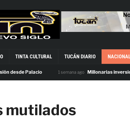
VO
TINTA CULTURAL
TUCÁN DIARIO
NACIONA
esde Palacio
Millonarias inversiones 
1 semana ago
s mutilados