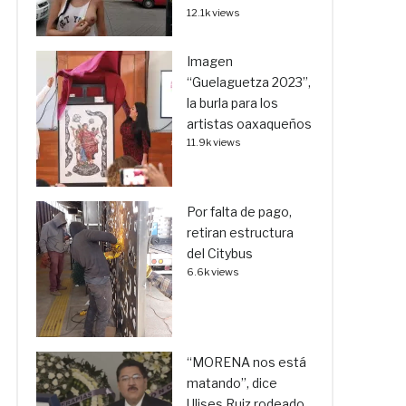
12.1k views
Imagen
“Guelaguetza 2023”,
la burla para los
artistas oaxaqueños
11.9k views
Por falta de pago,
retiran estructura
del Citybus
6.6k views
“MORENA nos está
matando”, dice
Ulises Ruiz rodeado