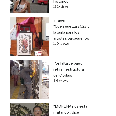
histórico
12.1k views
Imagen
“Guelaguetza 2023”,
la burla para los
artistas oaxaqueños
11.9k views
Por falta de pago,
retiran estructura
del Citybus
6.6k views
“MORENA nos está
matando”, dice