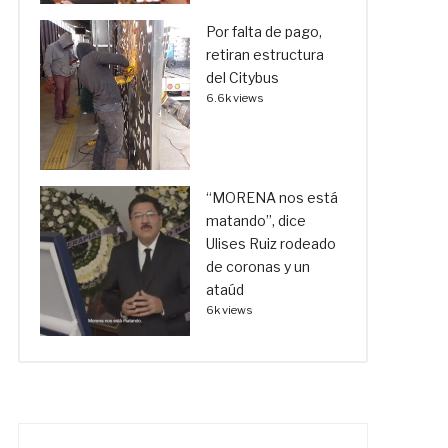
Por falta de pago,
retiran estructura
del Citybus
6.6k views
“MORENA nos está
matando”, dice
Ulises Ruiz rodeado
de coronas y un
ataúd
6k views