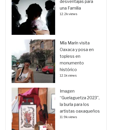
desventajas para
una Familia
12.2k views
Mía Marín visita
Oaxaca y posa en
topless en
monumento
histórico
12.1k views
Imagen
“Guelaguetza 2023”,
la burla para los
artistas oaxaqueños
11.9k views