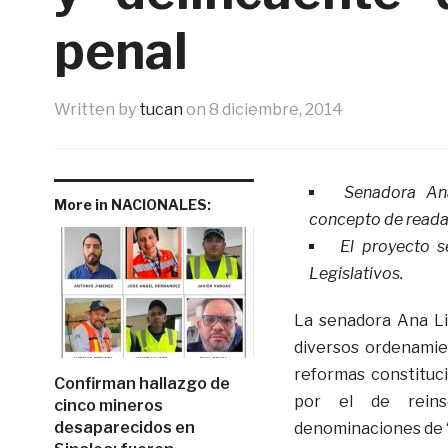
penal
Written by
tucan
on
8 diciembre, 2014
Senadora Ana
More in NACIONALES:
concepto de readapt
El proyecto s
Legislativos.
La senadora Ana Li
diversos ordenamien
reformas constituc
Confirman hallazgo de
por el de reinse
cinco mineros
desaparecidos en
denominaciones de “