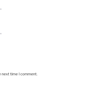
*
*
he next time I comment.