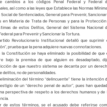
ye cambios a los códigos Penal Federal y Federal 
les, así como a las leyes que Establece las Normas Mínim
Social de Sentenciados, General para Prevenir, Sancionar
os en Materia de Trata de Personas y para la Protección
íctimas de estos Delitos, General del Sistema Nacional 
Federal para Prevenir y Sancionar la Tortura.
tido Revolucionario Institucional detalló que suprimir 
ón”, prueba que la pena adquiere nuevas connotaciones.
la Constitución se haya eliminado la posibilidad de que 
e bajo la premisa de que alguien es desadaptado, dij
icción de que nuestro sistema se decanta por un derec
 delitos, no de personalidades.
eliminación del término “delincuente” tiene la intención 
vestigio de un “derecho penal de autor”, pues han queda
na perspectiva de respeto a los derechos humanos y de 
ncia.
r de estos términos, se el acusado debe referirse co