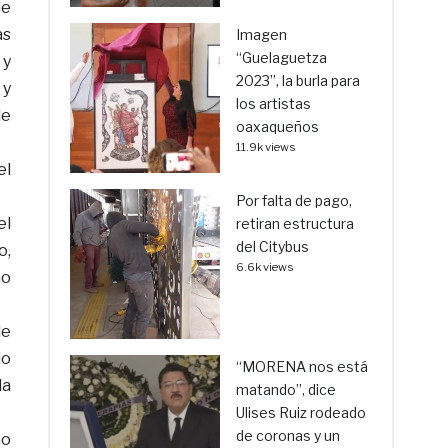
de
as
Imagen
“Guelaguetza
 y
2023”, la burla para
 y
los artistas
de
oaxaqueños
11.9k views
el
Por falta de pago,
el
retiran estructura
del Citybus
o,
6.6k views
ho
de
do
“MORENA nos está
la
matando”, dice
Ulises Ruiz rodeado
de coronas y un
mo