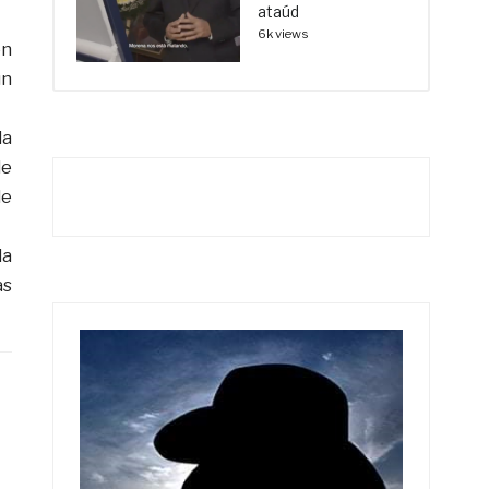
ataúd
6k views
ón
un
la
de
de
la
as