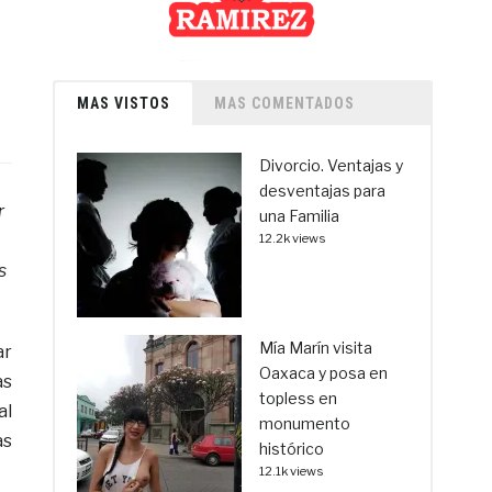
MAS VISTOS
MAS COMENTADOS
Divorcio. Ventajas y
desventajas para
r
una Familia
12.2k views
s
Mía Marín visita
ar
Oaxaca y posa en
as
topless en
al
monumento
as
histórico
12.1k views