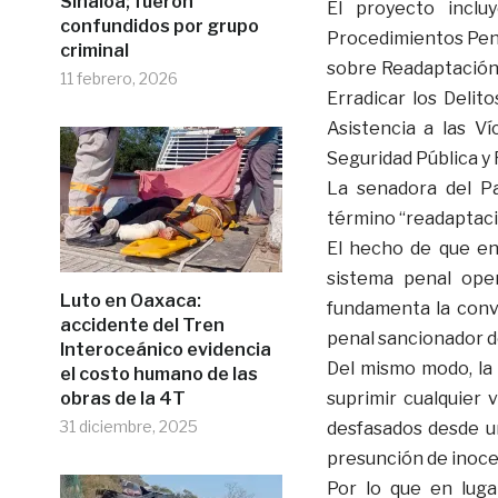
Sinaloa; fueron
El proyecto inclu
confundidos por grupo
Procedimientos Pena
criminal
sobre Readaptación 
11 febrero, 2026
Erradicar los Delit
Asistencia a las V
Seguridad Pública y 
La senadora del Par
término “readaptaci
El hecho de que en 
sistema penal oper
Luto en Oaxaca:
fundamenta la conv
accidente del Tren
penal sancionador de
Interoceánico evidencia
Del mismo modo, la 
el costo humano de las
obras de la 4T
suprimir cualquier 
31 diciembre, 2025
desfasados desde u
presunción de inoce
Por lo que en luga