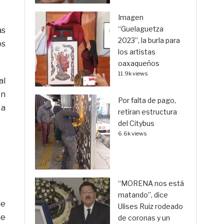
Imagen
“Guelaguetza
as
2023”, la burla para
os
los artistas
oaxaqueños
11.9k views
al
en
Por falta de pago,
 a
retiran estructura
del Citybus
6.6k views
“MORENA nos está
matando”, dice
de
Ulises Ruiz rodeado
de
de coronas y un