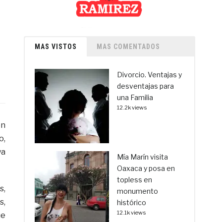
MAS VISTOS
MAS COMENTADOS
Divorcio. Ventajas y
desventajas para
una Familia
12.2k views
on
o,
ya
Mía Marín visita
Oaxaca y posa en
topless en
s,
monumento
s,
histórico
12.1k views
ue