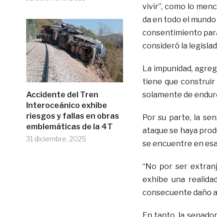
vivir”, como lo menc
da en todo el mundo 
consentimiento para
consideró la legislad
La impunidad, agreg
tiene que construir 
Accidente del Tren
solamente de endur
Interoceánico exhibe
riesgos y fallas en obras
Por su parte, la se
emblemáticas de la 4T
ataque se haya prod
31 diciembre, 2025
se encuentre en esa
“No por ser extranj
exhibe una realidad
consecuente daño al
En tanto, la senado