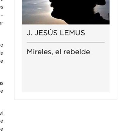
es
 –
ar
lo
la
ue
ás
te
el
se
se