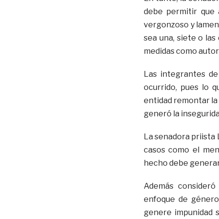
debe permitir que 
vergonzoso y lament
sea una, siete o la
medidas como autorid
Las integrantes de
ocurrido, pues lo 
entidad remontar la
generó la insegurida
La senadora priista
casos como el menc
hecho debe generar 
Además consideró i
enfoque de género 
genere impunidad s