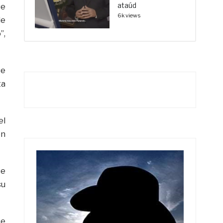
ataúd
se
6k views
de
”,
se
ta
el
en
se
su
se