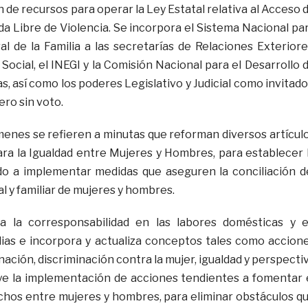
n de recursos para operar la Ley Estatal relativa al Acceso 
da Libre de Violencia. Se incorpora el Sistema Nacional pa
al de la Familia a las secretarías de Relaciones Exteriore
Social, el INEGI y la Comisión Nacional para el Desarrollo 
s, así como los poderes Legislativo y Judicial como invitado
ro sin voto.
menes se refieren a minutas que reforman diversos artícul
ara la Igualdad entre Mujeres y Hombres, para establecer 
do a implementar medidas que aseguren la conciliación d
al y familiar de mujeres y hombres.
 la corresponsabilidad en las labores domésticas y 
lias e incorpora y actualiza conceptos tales como accion
inación, discriminación contra la mujer, igualdad y perspecti
ye la implementación de acciones tendientes a fomentar 
chos entre mujeres y hombres, para eliminar obstáculos q