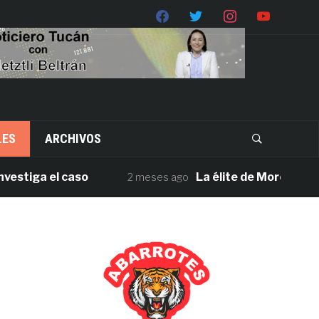
LES
ARCHIVOS
ga el caso
La élite de Morena en Oaxa
2 meses ago
A