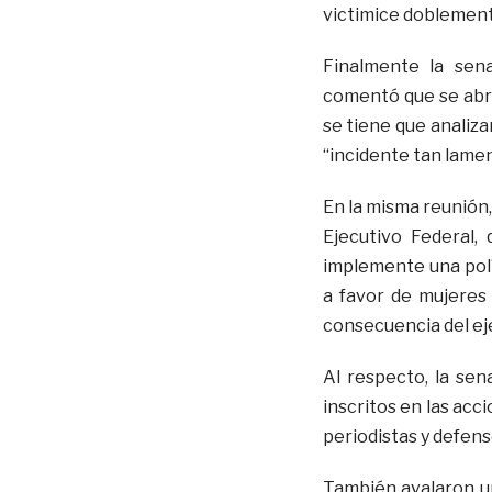
victimice doblement
Finalmente la sena
comentó que se abri
se tiene que analiza
“incidente tan lamen
En la misma reunión,
Ejecutivo Federal,
implemente una polí
a favor de mujeres
consecuencia del eje
Al respecto, la se
inscritos en las ac
periodistas y defen
También avalaron un