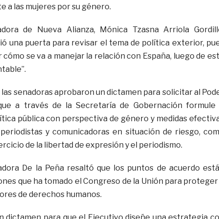
e a las mujeres por su género.
dora de Nueva Alianza, Mónica Tzasna Arriola Gordill
ó una puerta para revisar el tema de política exterior, pu
r cómo se va a manejar la relación con España, luego de es
table”.
 las senadoras aprobaron un dictamen para solicitar al Pod
 que a través de la Secretaría de Gobernación formule
tica pública con perspectiva de género y medidas efectiv
 periodistas y comunicadoras en situación de riesgo, co
rcicio de la libertad de expresión y el periodismo.
nadora De la Peña resaltó que los puntos de acuerdo est
ciones que ha tomado el Congreso de la Unión para proteger
sores de derechos humanos.
 dictamen para que el Ejecutivo diseñe una estrategia c