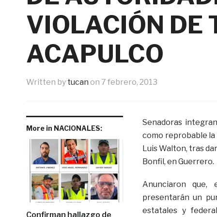
VIOLACIÓN DE 
ACAPULCO
Written by
tucan
on
7 febrero, 2013
Senadoras integran
More in NACIONALES:
como reprobable la a
Luis Walton, tras dar
Bonfil, en Guerrero.
Anunciaron que, 
presentarán un pun
estatales y federa
Confirman hallazgo de