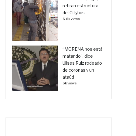
retiran estructura
del Citybus
6.6k views
“MORENA nos está
matando”, dice
Ulises Ruiz rodeado
de coronas y un
ataúd
6k views