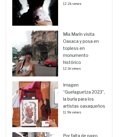
12.2k views
Mía Marín visita
Oaxaca y posa en
topless en
monumento
histórico
12.1k views
Imagen
“Guelaguetza 2023”,
la burla para los
artistas oaxaqueños
11.9k views
Por falta de pago,