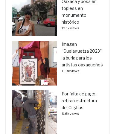
Oaxaca y posa en
topless en
monumento
histórico
12.1k views
Imagen
“Guelaguetza 2023”,
la burla para los
artistas oaxaqueños
11.9k views
Por falta de pago,
retiran estructura
del Citybus
6.6k views