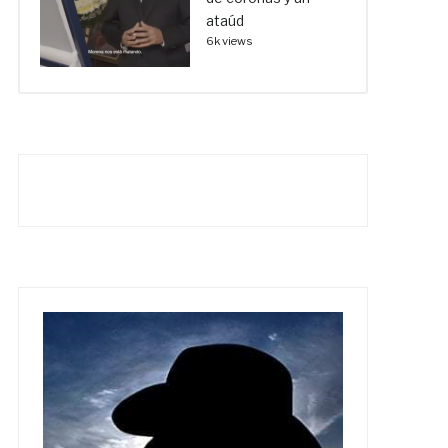
ataúd
6k views