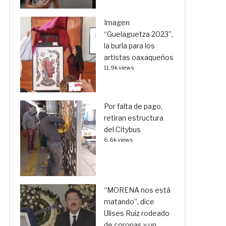
Imagen
“Guelaguetza 2023”,
la burla para los
artistas oaxaqueños
11.9k views
Por falta de pago,
retiran estructura
del Citybus
6.6k views
“MORENA nos está
matando”, dice
Ulises Ruiz rodeado
de coronas y un