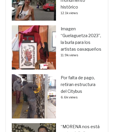
monumento
histórico
12.1k views
Imagen
“Guelaguetza 2023”,
la burla para los
artistas oaxaqueños
11.9k views
Por falta de pago,
retiran estructura
del Citybus
6.6k views
“MORENA nos está