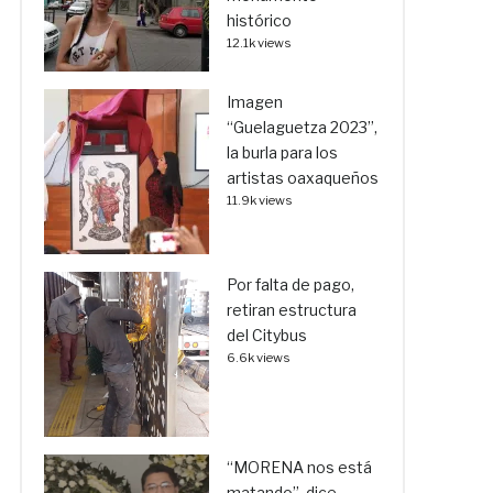
histórico
12.1k views
Imagen
“Guelaguetza 2023”,
la burla para los
artistas oaxaqueños
11.9k views
Por falta de pago,
retiran estructura
del Citybus
6.6k views
“MORENA nos está
matando”, dice