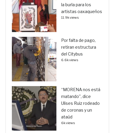
la burla para los
artistas oaxaqueños
11.9k views
Por falta de pago,
retiran estructura
del Citybus
6.6k views
“MORENA nos está
matando”, dice
Ulises Ruiz rodeado
de coronas y un
ataúd
6k views