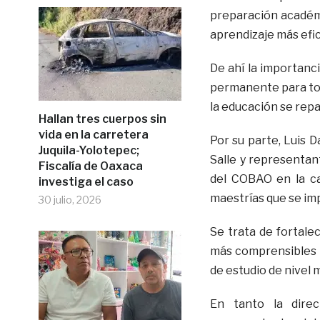
preparación académi
aprendizaje más efic
De ahí la importanc
permanente para to
la educación se rep
Hallan tres cuerpos sin
vida en la carretera
Por su parte, Luis 
Juquila-Yolotepec;
Salle y representan
Fiscalía de Oaxaca
del COBAO en la ca
investiga el caso
maestrías que se imp
30 julio, 2026
Se trata de fortale
más comprensibles l
de estudio de nivel 
En tanto la dire