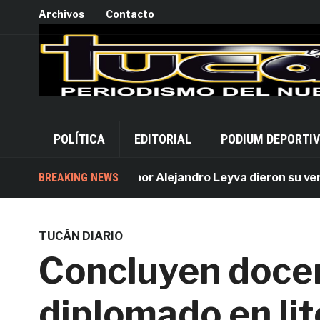
Archivos
Contacto
POLÍTICA
EDITORIAL
PODIUM DEPORTI
BREAKING NEWS
Acusados por Alejandro Leyva dieron su versión 
TUCÁN DIARIO
Concluyen doce
diplomado en lit