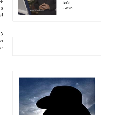
de
ataúd
 a
6k views
el
13
os
de