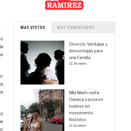
MAS VISTOS
MAS COMENTADOS
do
Divorcio. Ventajas y
la
desventajas para
os
una Familia
12.2k views
er
os
os
Mía Marín visita
Oaxaca y posa en
topless en
monumento
ez
histórico
as
12.1k views
or