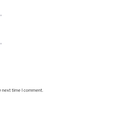
*
*
he next time I comment.