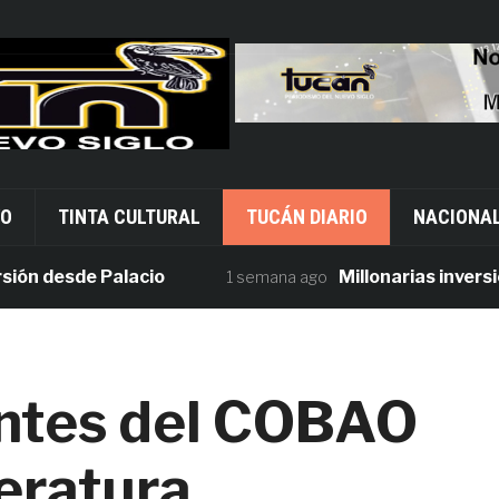
VO
TINTA CULTURAL
TUCÁN DIARIO
NACIONA
desde Palacio
Millonarias inversiones 
1 semana ago
ntes del COBAO
eratura