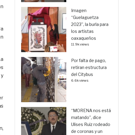
un
Imagen
“Guelaguetza
2023”, la burla para
ra
los artistas
on
oaxaqueños
11.9k views
La
Por falta de pago,
és
retiran estructura
del Citybus
 y
6.6k views
er
as
“MORENA nos está
matando”, dice
Ulises Ruiz rodeado
n,
de coronas y un