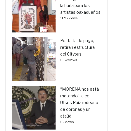
la burla para los
artistas oaxaqueños
11.9k views
Por falta de pago,
retiran estructura
del Citybus
6.6k views
“MORENA nos está
matando”, dice
Ulises Ruiz rodeado
de coronas y un
ataúd
6k views