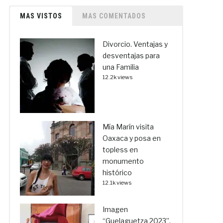
MAS VISTOS
MAS COMENTADOS
Divorcio. Ventajas y
desventajas para
una Familia
12.2k views
Mía Marín visita
Oaxaca y posa en
topless en
monumento
histórico
12.1k views
Imagen
“Guelaguetza 2023”,