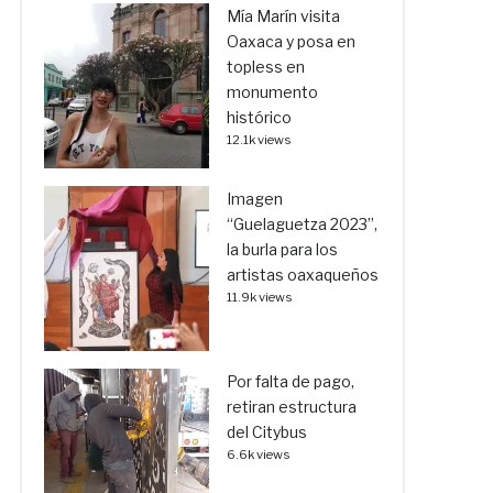
Mía Marín visita
Oaxaca y posa en
topless en
monumento
histórico
12.1k views
Imagen
“Guelaguetza 2023”,
la burla para los
artistas oaxaqueños
11.9k views
Por falta de pago,
retiran estructura
del Citybus
6.6k views