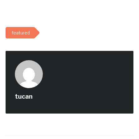
featured
tucan