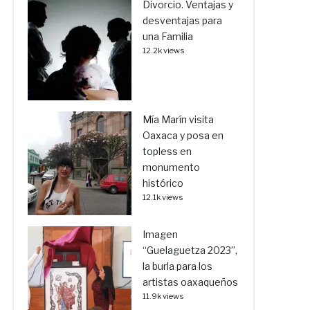
Divorcio. Ventajas y
desventajas para
una Familia
12.2k views
Mía Marín visita
Oaxaca y posa en
topless en
monumento
histórico
12.1k views
Imagen
“Guelaguetza 2023”,
la burla para los
artistas oaxaqueños
11.9k views