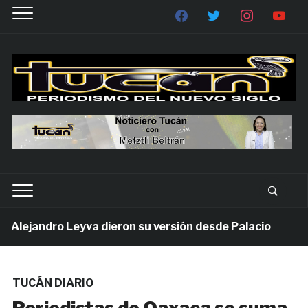
lejandro Leyva dieron su versión desde Palacio
1 s
TUCÁN DIARIO
Periodistas de Oaxaca se suma