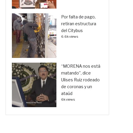
Por falta de pago,
retiran estructura
del Citybus
6.6k views
“MORENA nos está
matando”, dice
Ulises Ruiz rodeado
de coronas y un
ataúd
6k views