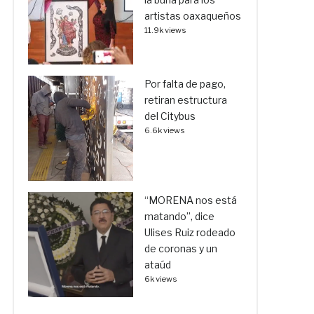
artistas oaxaqueños
11.9k views
Por falta de pago,
retiran estructura
del Citybus
6.6k views
“MORENA nos está
matando”, dice
Ulises Ruiz rodeado
de coronas y un
ataúd
6k views