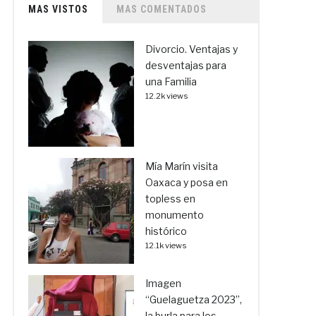
MAS VISTOS
MAS COMENTADOS
Divorcio. Ventajas y
desventajas para
una Familia
12.2k views
Mía Marín visita
Oaxaca y posa en
topless en
monumento
histórico
12.1k views
Imagen
“Guelaguetza 2023”,
la burla para los