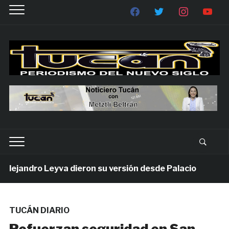
jandro Leyva dieron su versión desde Palacio
7 día
TUCÁN DIARIO
Refuerzan seguridad en San