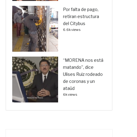
Por falta de pago,
retiran estructura
del Citybus
6.6k views
“MORENA nos está
matando”, dice
Ulises Ruiz rodeado
de coronas y un
ataúd
6k views