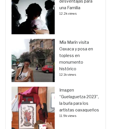
desventajas para
una Familia
12.2k views
Mía Marín visita
Oaxaca y posa en
topless en
monumento
histórico
12.1k views
Imagen
“Guelaguetza 2023”,
la burla para los
artistas oaxaqueños
11.9k views