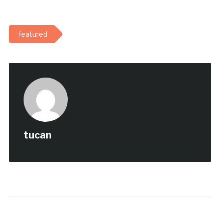
featured
tucan