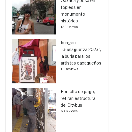
Oaxaca y posa en
topless en
monumento
histórico
12.1k views
Imagen
“Guelaguetza 2023”,
la burla para los
artistas oaxaqueños
11.9k views
Por falta de pago,
retiran estructura
del Citybus
6.6k views