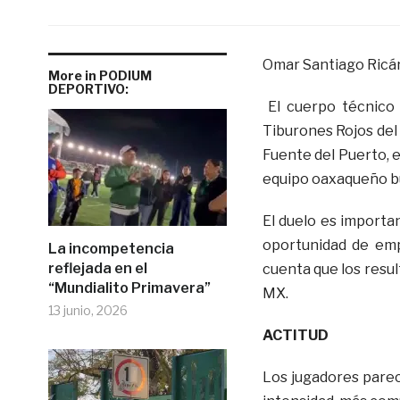
Omar Santiago Ricá
More in PODIUM
DEPORTIVO:
El cuerpo técnico d
Tiburones Rojos del 
Fuente del Puerto, 
equipo oaxaqueño bu
El duelo es importan
oportunidad de emp
La incompetencia
reflejada en el
cuenta que los resu
“Mundialito Primavera”
MX.
13 junio, 2026
ACTITUD
Los jugadores parec