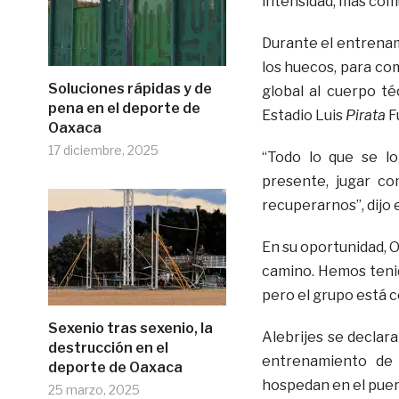
intensidad, más com
Durante el entrenam
los huecos, para com
Soluciones rápidas y de
global al cuerpo té
pena en el deporte de
Estadio Luis
Pirata
F
Oaxaca
17 diciembre, 2025
“Todo lo que se lo
presente, jugar c
recuperarnos”, dijo 
En su oportunidad, 
camino. Hemos tenid
pero el grupo está c
Sexenio tras sexenio, la
Alebrijes se declar
destrucción en el
entrenamiento de
deporte de Oaxaca
hospedan en el puer
25 marzo, 2025