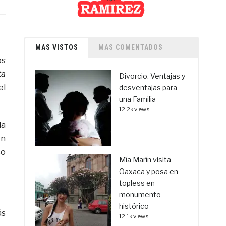
MAS VISTOS
MAS COMENTADOS
os
ta
Divorcio. Ventajas y
el
desventajas para
una Familia
12.2k views
la
en
so
Mía Marín visita
Oaxaca y posa en
topless en
monumento
histórico
ás
12.1k views