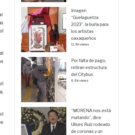
Imagen
ar
“Guelaguetza
ás
2023”, la burla para
el
los artistas
oaxaqueños
11.9k views
al
Por falta de pago,
os
retiran estructura
del Citybus
6.6k views
el
a,
“MORENA nos está
el
matando”, dice
se
Ulises Ruiz rodeado
de coronas y un