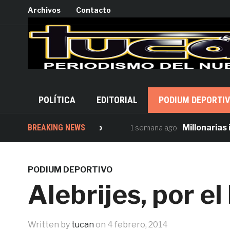
Archivos
Contacto
POLÍTICA
EDITORIAL
PODIUM DEPORTI
rsión desde Palacio
BREAKING NEWS
Millonarias inver
1 semana ago
PODIUM DEPORTIVO
Alebrijes, por el
Written by
tucan
on
4 febrero, 2014