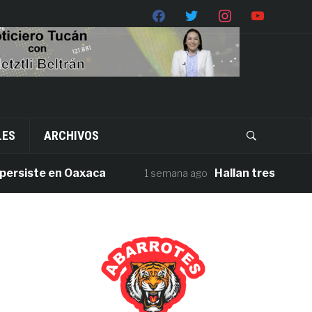
LES
ARCHIVOS
iste en Oaxaca
Hallan tres cuerpos sin
1 semana ago