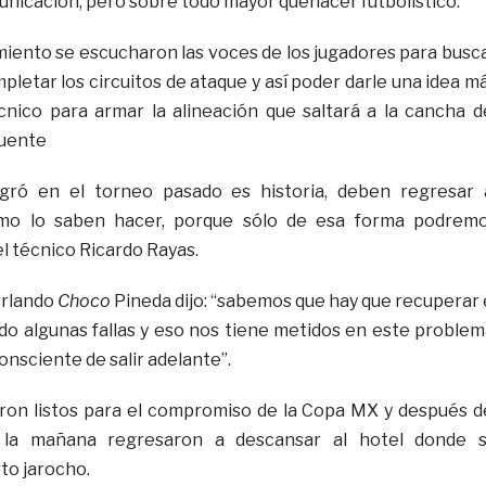
unicación, pero sobre todo mayor quehacer futbolístico.
iento se escucharon las voces de los jugadores para busc
pletar los circuitos de ataque y así poder darle una idea m
cnico para armar la alineación que saltará a la cancha d
uente
gró en el torneo pasado es historia, deben regresar 
omo lo saben hacer, porque sólo de esa forma podrem
el técnico Ricardo Rayas.
Orlando
Choco
Pineda dijo: “sabemos que hay que recuperar 
o algunas fallas y eso nos tiene metidos en este problem
onsciente de salir adelante”.
aron listos para el compromiso de la Copa MX y después d
 la mañana regresaron a descansar al hotel donde 
to jarocho.