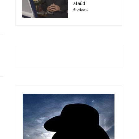
ataúd
6k views