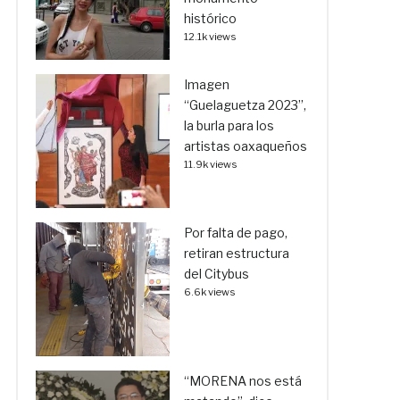
histórico
12.1k views
Imagen
“Guelaguetza 2023”,
la burla para los
artistas oaxaqueños
11.9k views
Por falta de pago,
retiran estructura
del Citybus
6.6k views
“MORENA nos está