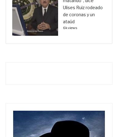
matando”, dice
Ulises Ruiz rodeado
de coronas y un
ataúd
6k views