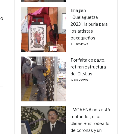
Imagen
“Guelaguetza
yo
2023”, la burla para
los artistas
oaxaqueños
11.9k views
Por falta de pago,
retiran estructura
del Citybus
6.6k views
“MORENA nos está
matando”, dice
Ulises Ruiz rodeado
de coronas y un