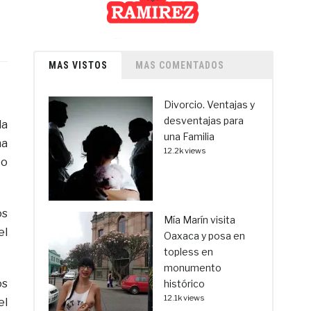
MAS VISTOS
MAS COMENTADOS
Divorcio. Ventajas y
desventajas para
la
una Familia
na
12.2k views
to
os
Mía Marín visita
el
Oaxaca y posa en
topless en
monumento
os
histórico
12.1k views
el