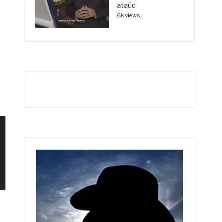
ataúd
6k views