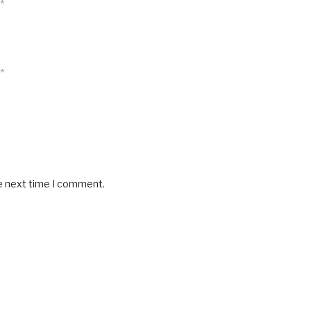
*
*
he next time I comment.