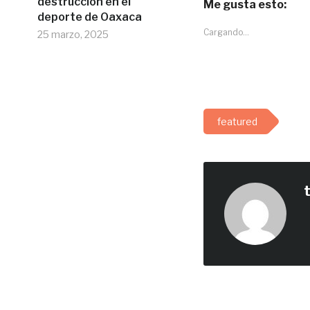
destrucción en el
Me gusta esto:
deporte de Oaxaca
Cargando...
25 marzo, 2025
featured