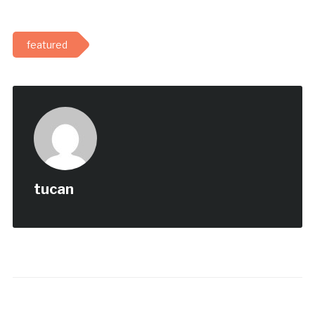
featured
tucan