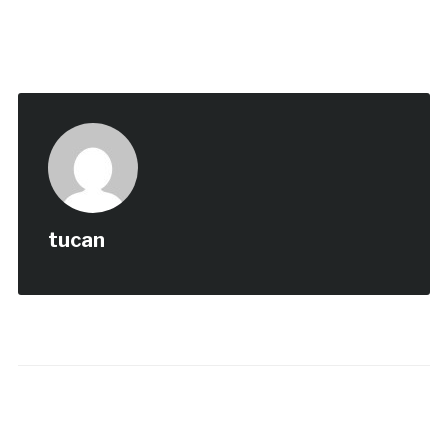
tucan