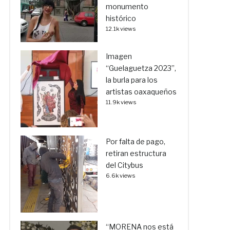
monumento
histórico
12.1k views
Imagen
“Guelaguetza 2023”,
la burla para los
artistas oaxaqueños
11.9k views
Por falta de pago,
retiran estructura
del Citybus
6.6k views
“MORENA nos está