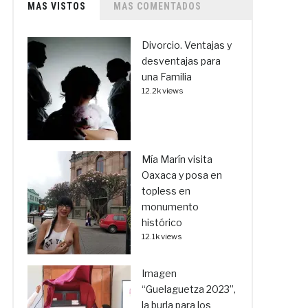
MAS VISTOS
MAS COMENTADOS
Divorcio. Ventajas y
desventajas para
una Familia
12.2k views
Mía Marín visita
Oaxaca y posa en
topless en
monumento
histórico
12.1k views
Imagen
“Guelaguetza 2023”,
la burla para los