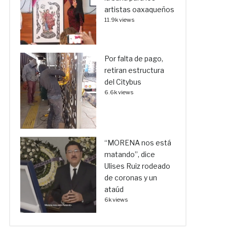
artistas oaxaqueños
11.9k views
Por falta de pago,
retiran estructura
del Citybus
6.6k views
“MORENA nos está
matando”, dice
Ulises Ruiz rodeado
de coronas y un
ataúd
6k views