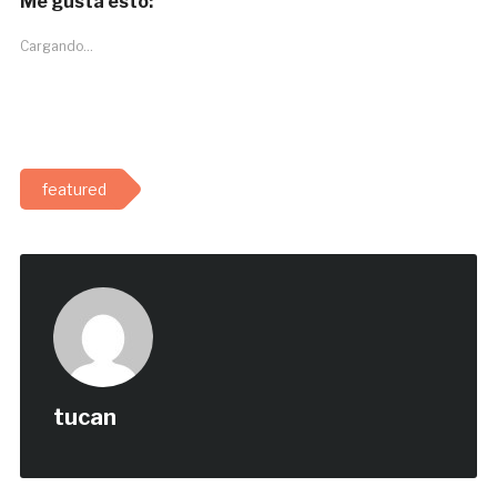
Me gusta esto:
Cargando...
featured
tucan