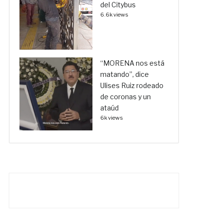
del Citybus
6.6k views
“MORENA nos está
matando”, dice
Ulises Ruiz rodeado
de coronas y un
ataúd
6k views