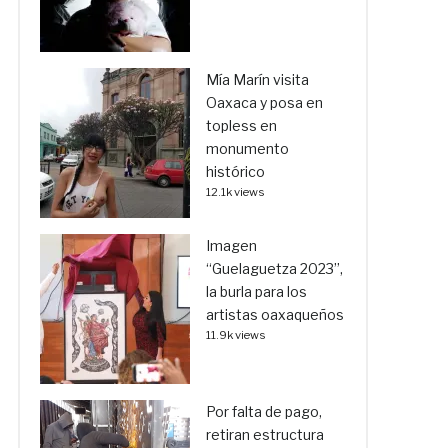
Mía Marín visita
Oaxaca y posa en
topless en
monumento
histórico
12.1k views
Imagen
“Guelaguetza 2023”,
la burla para los
artistas oaxaqueños
11.9k views
Por falta de pago,
retiran estructura