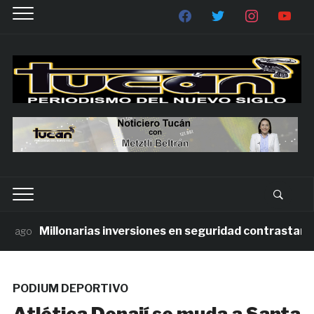
Millonarias inversiones en seguridad contrastan con 
ago
PODIUM DEPORTIVO
Atlética Donají se muda a Santa