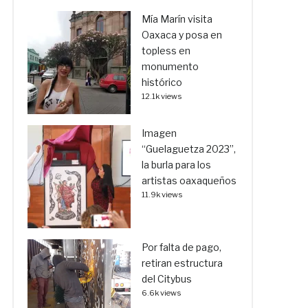
Mía Marín visita
Oaxaca y posa en
topless en
monumento
histórico
12.1k views
Imagen
“Guelaguetza 2023”,
la burla para los
artistas oaxaqueños
11.9k views
Por falta de pago,
retiran estructura
del Citybus
6.6k views