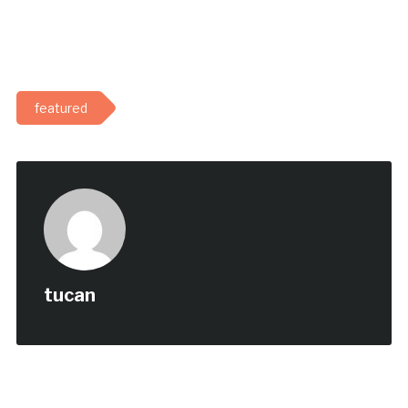
featured
tucan