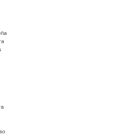
eña
ra
s
ra
so