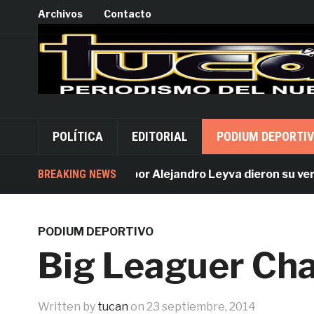
Archivos
Contacto
POLÍTICA
EDITORIAL
PODIUM DEPORTI
BREAKING NEWS
Acusados por Alejandro Leyva dieron su versión 
PODIUM DEPORTIVO
Big Leaguer Cha
Written by
tucan
on
23 septiembre, 2014