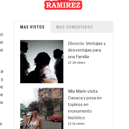
MAS VISTOS
MAS COMENTADOS
io
de
Divorcio. Ventajas y
de
desventajas para
una Familia
12.2k views
ta
 y
os
Mía Marín visita
ne
Oaxaca y posa en
os
topless en
monumento
histórico
te
12.1k views