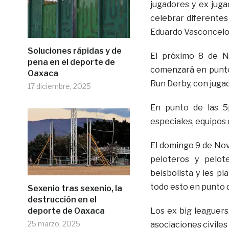
jugadores y ex juga
celebrar diferentes
Eduardo Vasconcelo
Soluciones rápidas y de
El próximo 8 de N
pena en el deporte de
comenzará en punto
Oaxaca
Run Derby, con jugad
17 diciembre, 2025
En punto de las 5
especiales, equipos
El domingo 9 de Nov
peloteros y pelot
beisbolista y les p
todo esto en punto d
Sexenio tras sexenio, la
destrucción en el
deporte de Oaxaca
Los ex big leaguers
25 marzo, 2025
asociaciones civile