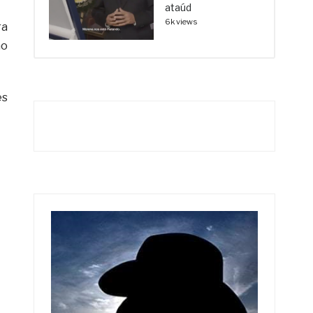
ataúd
6k views
ra
ho
es