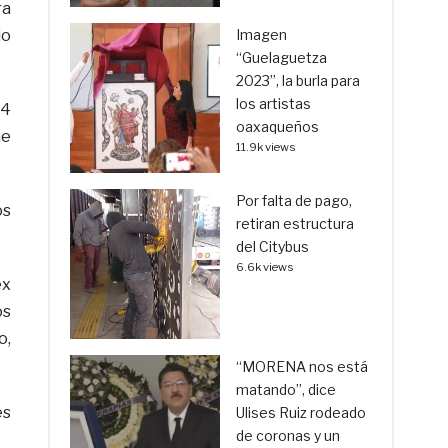
ra
io
Imagen
“Guelaguetza
2023”, la burla para
los artistas
14
oaxaqueños
me
11.9k views
Por falta de pago,
os
retiran estructura
del Citybus
6.6k views
ex
os
o,
“MORENA nos está
matando”, dice
es
Ulises Ruiz rodeado
de coronas y un