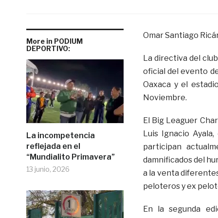
Omar Santiago Ricá
More in PODIUM
DEPORTIVO:
La directiva del clu
oficial del evento 
Oaxaca y el estadi
Noviembre.
El Big Leaguer Chari
Luis Ignacio Ayala
La incompetencia
reflejada en el
participan actual
“Mundialito Primavera”
damnificados del hu
13 junio, 2026
a la venta diferente
peloteros y ex pelot
En la segunda edi