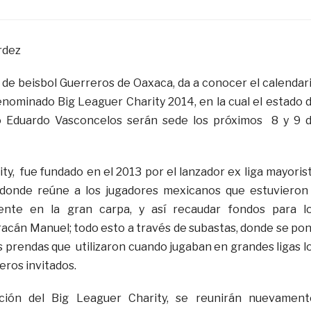
rdez
b de beisbol Guerreros de Oaxaca, da a conocer el calendar
denominado Big Leaguer Charity 2014, en la cual el estado 
o Eduardo Vasconcelos serán sede los próximos 8 y 9 
ty, fue fundado en el 2013 por el lanzador ex liga mayoris
, donde reúne a los jugadores mexicanos que estuvieron
mente en la gran carpa, y así recaudar fondos para l
racán Manuel; todo esto a través de subastas, donde se po
s prendas que utilizaron cuando jugaban en grandes ligas l
eros invitados.
ción del Big Leaguer Charity, se reunirán nuevamen