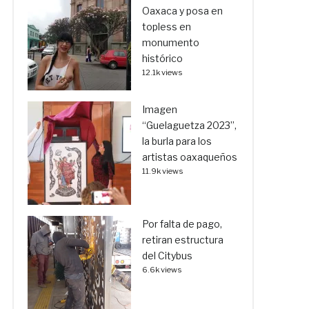
Oaxaca y posa en
topless en
monumento
histórico
12.1k views
Imagen
“Guelaguetza 2023”,
la burla para los
artistas oaxaqueños
11.9k views
Por falta de pago,
retiran estructura
del Citybus
6.6k views