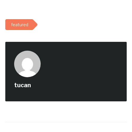
featured
tucan