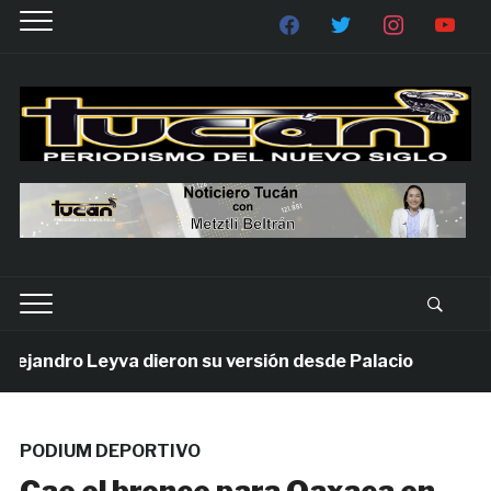
jandro Leyva dieron su versión desde Palacio
6 días
PODIUM DEPORTIVO
Cae el bronce para Oaxaca en