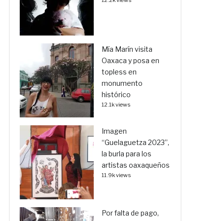
Mía Marín visita
Oaxaca y posa en
topless en
monumento
histórico
12.1k views
Imagen
“Guelaguetza 2023”,
la burla para los
artistas oaxaqueños
11.9k views
Por falta de pago,