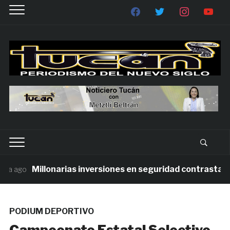
Millonarias inversiones en seguridad contrastan con
 ago
PODIUM DEPORTIVO
Campeonato Estatal Selectivo