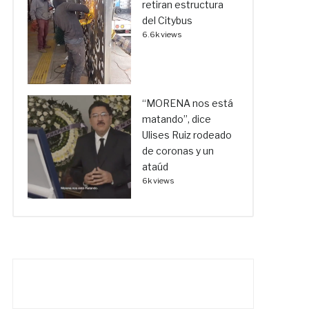
retiran estructura
del Citybus
6.6k views
“MORENA nos está
matando”, dice
Ulises Ruiz rodeado
de coronas y un
ataúd
6k views