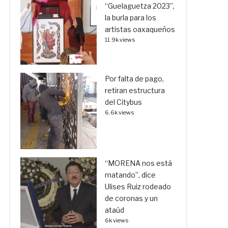
“Guelaguetza 2023”,
la burla para los
artistas oaxaqueños
11.9k views
Por falta de pago,
retiran estructura
del Citybus
6.6k views
“MORENA nos está
matando”, dice
Ulises Ruiz rodeado
de coronas y un
ataúd
6k views