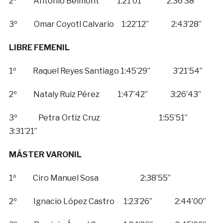
2º Antonio Belmont 1:21’01” 2:36’38”
3º Omar Coyotl Calvario 1:22’12” 2:43’28”
LIBRE FEMENIL
1º Raquel Reyes Santiago 1:45’29” 3’21’54”
2º Nataly Ruiz Pérez 1:47’42” 3:26’43”
3º Petra Ortiz Cruz 1:55’51”
3:31’21”
MÁSTER VARONIL
1º Ciro Manuel Sosa 2:38’55”
2º Ignacio López Castro 1:23’26” 2:44’00”