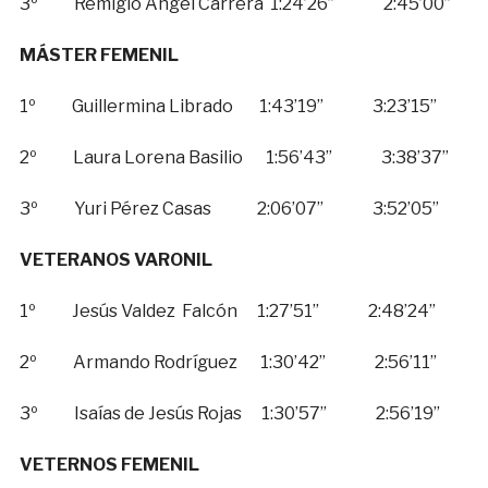
3º Remigio Ángel Carrera 1:24’26” 2:45’00”
MÁSTER FEMENIL
1º Guillermina Librado 1:43’19” 3:23’15”
2º Laura Lorena Basilio 1:56’43” 3:38’37”
3º Yuri Pérez Casas 2:06’07” 3:52’05”
VETERANOS VARONIL
1º Jesús Valdez Falcón 1:27’51” 2:48’24”
2º Armando Rodríguez 1:30’42” 2:56’11”
3º Isaías de Jesús Rojas 1:30’57” 2:56’19”
VETERNOS FEMENIL