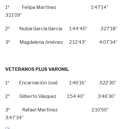
1º Felipa Martínez 1:47’14”
3:11’09”
2º Nubia García García 1:44’40” 3:27’18”
3º Magdalena Jiménez 2:12’43” 4:07’34”
VETERANOS PLUS VARONIL
1º Encarnación José 1:46’16” 3:22’30”
2º Gilberto Vásquez 1:54’40” 3:46’30”
3º Rafael Martínez 2:10’50”
3:47’34”