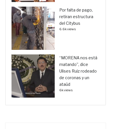
Por falta de pago,
retiran estructura
del Citybus
6.6k views
“MORENA nos está
matando”, dice
Ulises Ruiz rodeado
de coronas y un
ataúd
6k views