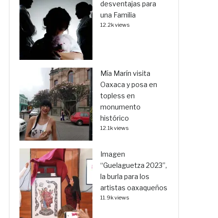
desventajas para
una Familia
12.2k views
Mía Marín visita
Oaxaca y posa en
topless en
monumento
histórico
12.1k views
Imagen
“Guelaguetza 2023”,
la burla para los
artistas oaxaqueños
11.9k views