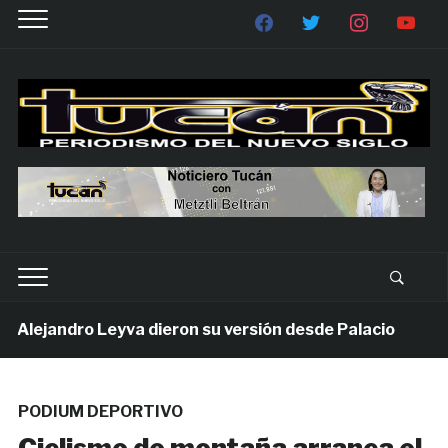
lejandro Leyva dieron su versión desde Palacio
1 s
PODIUM DEPORTIVO
Ciclismo de montaña arranca el