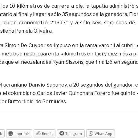
 los 10 kilómetros de carrera a pie, la tapatía administró 
arlo al final y llegar a sólo 35 segundos de la ganadora, Flo
, quien cronometró 2:13’17” y a sólo seis segundos de 
asileña Pamela Oliveira.
ga Simon De Cuyper se impuso en la rama varonil al cubrir 
 metros a nado, cuarenta kilómetros en bici y diez más a pi
os que el neozelandés Ryan Sissons, que finalizó en segun
 el ucraniano Danvio Sapunov, a 20 segundos del ganador, 
e el colombiano Carlos Javier Quinchara Forero fue quinto 
yler Butterfield, de Bermudas.
k
Imprimir
Reddit
Telegram
WhatsApp