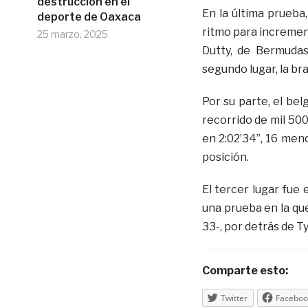
destrucción en el
En la última prueba,
deporte de Oaxaca
ritmo para increment
25 marzo, 2025
Dutty, de Bermudas
segundo lugar, la br
Por su parte, el bel
recorrido de mil 500
en 2:02’34”, 16 men
posición.
El tercer lugar fue
una prueba en la qu
33-, por detrás de T
Comparte esto:
Twitter
Faceboo