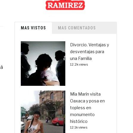
MAS VISTOS
MAS COMENTADOS
Divorcio. Ventajas y
desventajas para
una Familia
12.2k views
tá
Mía Marín visita
Oaxaca y posa en
topless en
monumento
histórico
12.1k views