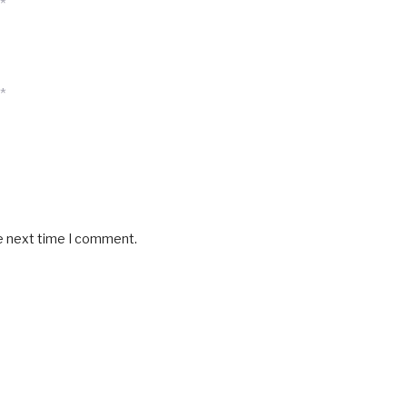
*
*
he next time I comment.