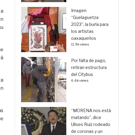
Imagen
 a
“Guelaguetza
ón
2023”, la burla para
su
los artistas
oaxaqueños
11.9k views
ue
rá
Por falta de pago,
retiran estructura
del Citybus
ra
6.6k views
an
as
“MORENA nos está
matando”, dice
ue
Ulises Ruiz rodeado
de coronas y un