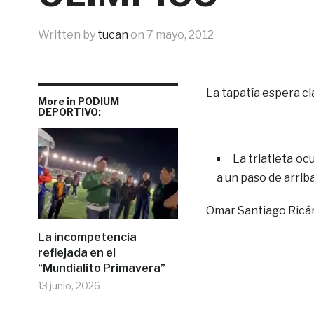
Written by
tucan
on
7 mayo, 2012
La tapatía espera cla
More in PODIUM
DEPORTIVO:
La triatleta oc
a un paso de arrib
Omar Santiago Ricá
La incompetencia
reflejada en el
“Mundialito Primavera”
13 junio, 2026