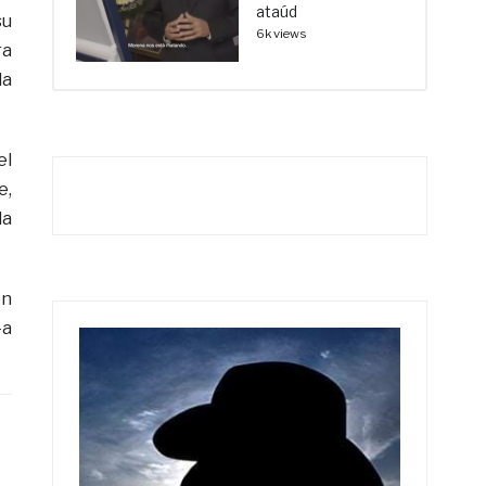
ataúd
su
6k views
ra
la
el
e,
da
en
-a