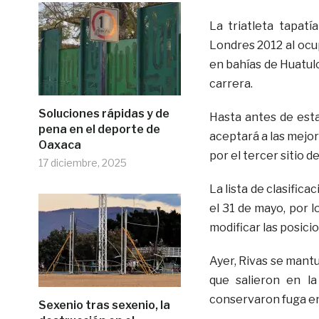
La triatleta tapatí
Londres 2012 al ocup
en bahías de Huatulc
carrera.
Soluciones rápidas y de
Hasta antes de esta
pena en el deporte de
aceptará a las mejor
Oaxaca
por el tercer sitio d
17 diciembre, 2025
La lista de clasifica
el 31 de mayo, por 
modificar las posicio
Ayer, Rivas se mantu
que salieron en l
conservaron fuga en
Sexenio tras sexenio, la