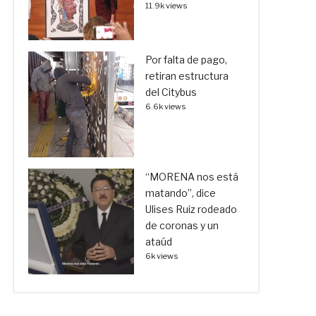
11.9k views
Por falta de pago,
retiran estructura
del Citybus
6.6k views
“MORENA nos está
matando”, dice
Ulises Ruiz rodeado
de coronas y un
ataúd
6k views