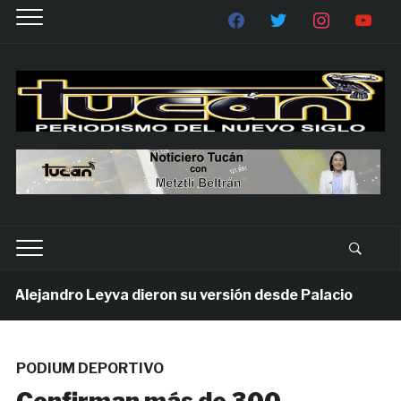
ejandro Leyva dieron su versión desde Palacio
1 s
PODIUM DEPORTIVO
Confirman más de 300