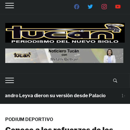
ndro Leyva dieron su versión desde Palacio
1 seman
PODIUM DEPORTIVO
Conoce a los refuerzos de los