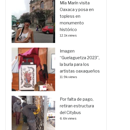
Mía Marín visita
Oaxaca y posa en
topless en
monumento
histórico
12.1k views
Imagen
“Guelaguetza 2023”,
la burla para los
artistas oaxaqueños
11.9k views
Por falta de pago,
retiran estructura
del Citybus
6.6k views