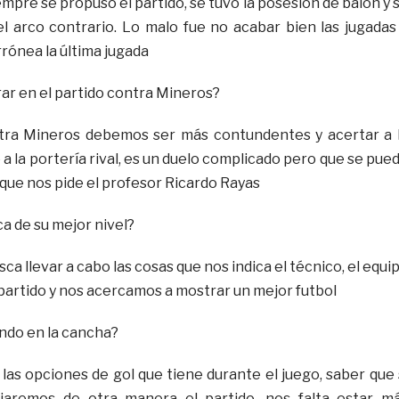
mpre se propuso el partido, se tuvo la posesión de balón y 
l arco contrario. Lo malo fue no acabar bien las jugadas
rónea la última jugada
ar en el partido contra Mineros?
ntra Mineros debemos ser más contundentes y acertar a 
 a la portería rival, es un duelo complicado pero que se pue
que nos pide el profesor Ricardo Rayas
ca de su mejor nivel?
ca llevar a cabo las cosas que nos indica el técnico, el equi
partido y nos acercamos a mostrar un mejor futbol
ando en la cancha?
las opciones de gol que tiene durante el juego, saber que 
aremos de otra manera el partido, nos falta estar m