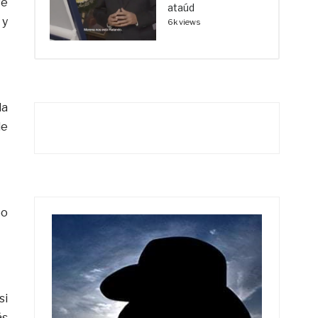
se
ataúd
 y
6k views
la
de
po
si
ás