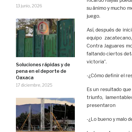
Ricardo Rayas pueda
13 junio, 2026
su ánimo y mucho me
juego.
Así, después de inic
equipo zacatecano
Contra Jaguares mo
faltando ciertos det
victoria”.
Soluciones rápidas y de
pena en el deporte de
-¿Cómo definir el r
Oaxaca
17 diciembre, 2025
Es un resultado que
triunfo, lamentab
presentaron
-¿Lo bueno y malo d