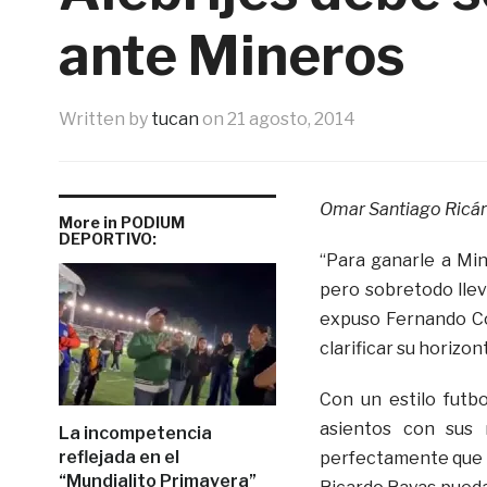
ante Mineros
Written by
tucan
on
21 agosto, 2014
Omar Santiago Ricá
More in PODIUM
DEPORTIVO:
“Para ganarle a Mi
pero sobretodo llev
expuso Fernando Co
clarificar su horizo
Con un estilo futbo
asientos con sus 
La incompetencia
reflejada en el
perfectamente que p
“Mundialito Primavera”