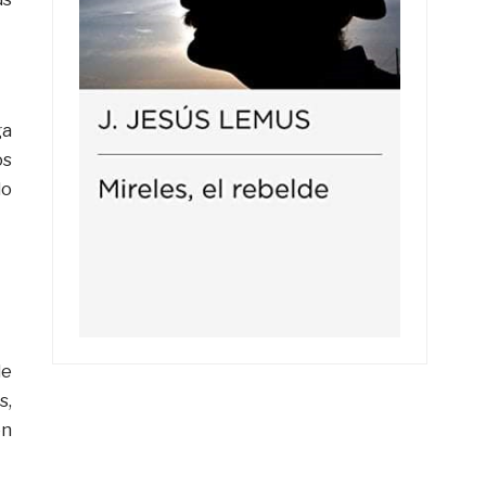
ga
os
lo
de
s,
en