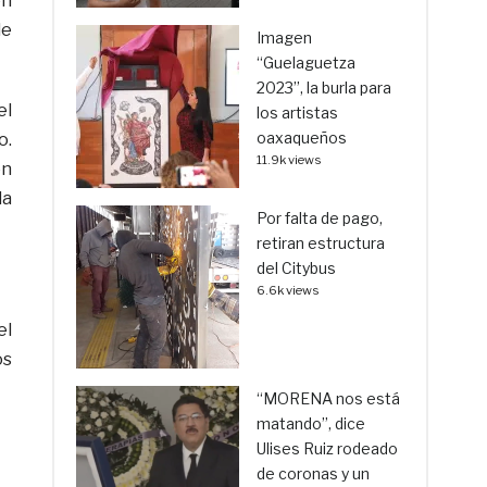
en
de
Imagen
“Guelaguetza
2023”, la burla para
el
los artistas
oaxaqueños
o.
11.9k views
en
la
Por falta de pago,
retiran estructura
del Citybus
6.6k views
el
os
“MORENA nos está
matando”, dice
Ulises Ruiz rodeado
de coronas y un