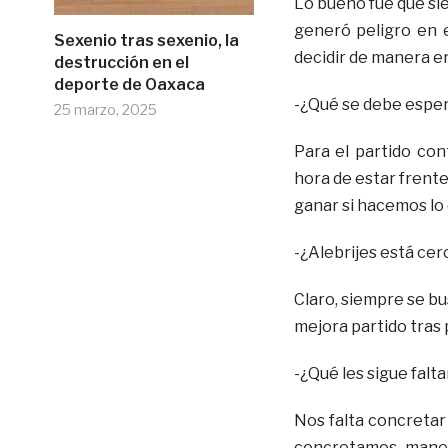
Lo bueno fue que sie
generó peligro en e
Sexenio tras sexenio, la
decidir de manera er
destrucción en el
deporte de Oaxaca
-¿Qué se debe esper
25 marzo, 2025
Para el partido co
hora de estar frente
ganar si hacemos lo 
-¿Alebrijes está cer
Claro, siempre se bus
mejora partido tras 
-¿Qué les sigue falt
Nos falta concretar 
concretamos manej