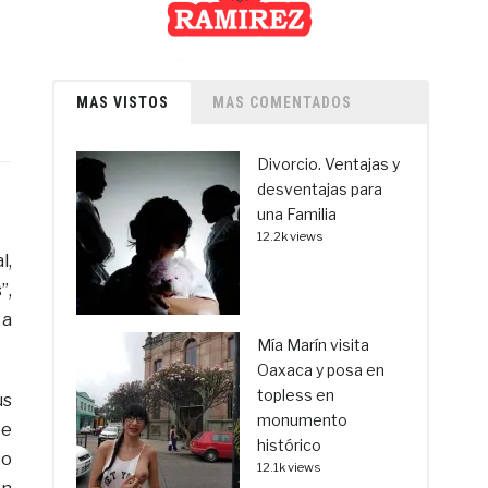
MAS VISTOS
MAS COMENTADOS
Divorcio. Ventajas y
desventajas para
una Familia
12.2k views
l,
”,
 a
Mía Marín visita
Oaxaca y posa en
topless en
us
monumento
be
histórico
co
12.1k views