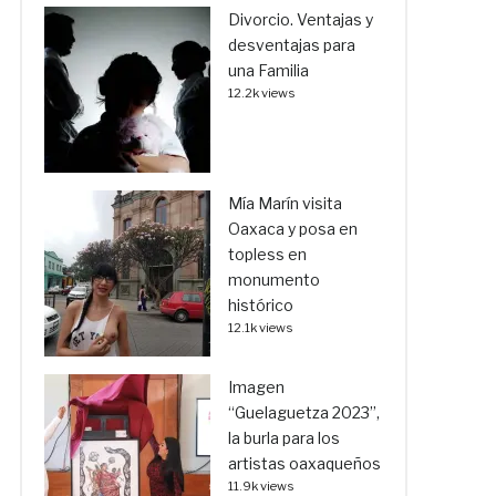
Divorcio. Ventajas y
desventajas para
una Familia
12.2k views
Mía Marín visita
Oaxaca y posa en
topless en
monumento
histórico
12.1k views
Imagen
“Guelaguetza 2023”,
la burla para los
artistas oaxaqueños
11.9k views