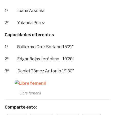
1º Juana Arsenia
2º Yolanda Pérez
Capacidades diferentes
1º Guillermo Cruz Soriano 15’21”
2º Edgar Rojas Jerónimo 19’28”
3º Daniel Gómez Antonio 19’30”
Libre femenil
Comparte esto: