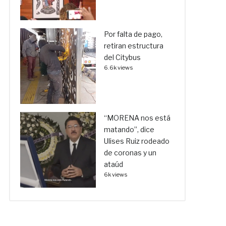
Por falta de pago,
retiran estructura
del Citybus
6.6k views
“MORENA nos está
matando”, dice
Ulises Ruiz rodeado
de coronas y un
ataúd
6k views