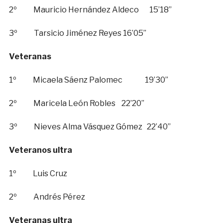
2º Mauricio Hernández Aldeco 15’18”
3º Tarsicio Jiménez Reyes 16’05”
Veteranas
1º Micaela Sáenz Palomec 19’30”
2º Maricela León Robles 22’20”
3º Nieves Alma Vásquez Gómez 22’40”
Veteranos ultra
1º Luis Cruz
2º Andrés Pérez
Veteranas ultra