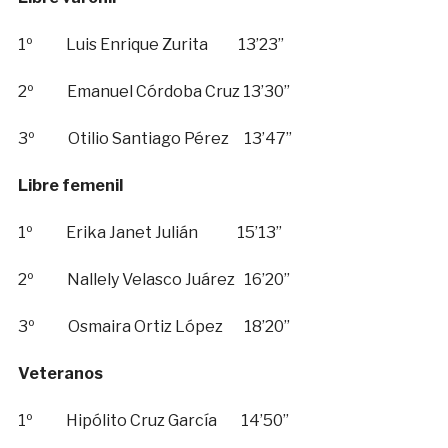
1º Luis Enrique Zurita 13’23”
2º Emanuel Córdoba Cruz 13’30”
3º Otilio Santiago Pérez 13’47”
Libre femenil
1º Erika Janet Julián 15’13”
2º Nallely Velasco Juárez 16’20”
3º Osmaira Ortiz López 18’20”
Veteranos
1º Hipólito Cruz García 14’50”