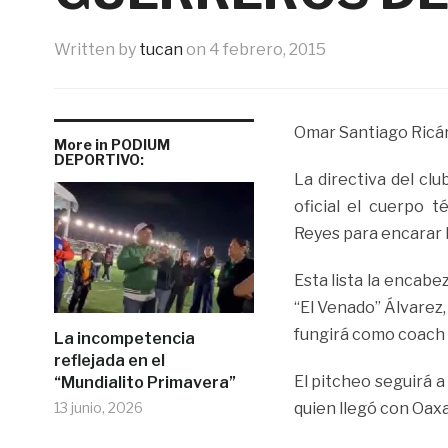
Written by
tucan
on
4 febrero, 2015
Omar Santiago Ricá
More in PODIUM
DEPORTIVO:
La directiva del cl
oficial el cuerpo 
Reyes para encarar 
Esta lista la encabe
“El Venado” Álvarez,
fungirá como coach 
La incompetencia
reflejada en el
El pitcheo seguirá 
“Mundialito Primavera”
13 junio, 2026
quien llegó con Oaxa