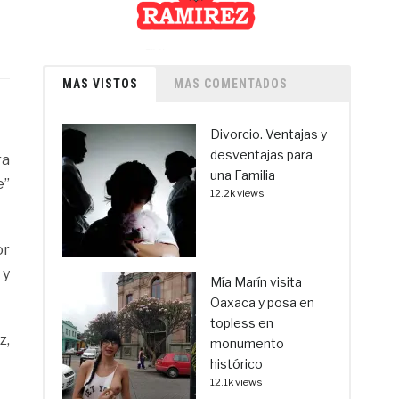
MAS VISTOS
MAS COMENTADOS
Divorcio. Ventajas y
desventajas para
ra
una Familia
e”
12.2k views
or
 y
Mía Marín visita
Oaxaca y posa en
topless en
z,
monumento
histórico
12.1k views