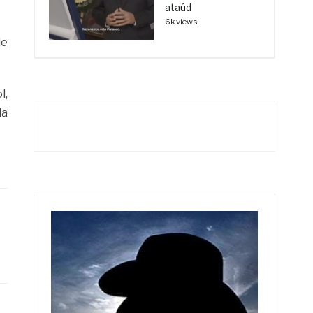
ataúd
6k views
de
l,
da