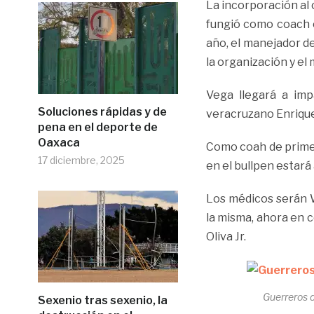
La incorporación al
fungió como coach 
año, el manejador de
la organización y el
Vega llegará a imp
Soluciones rápidas y de
veracruzano Enrique
pena en el deporte de
Oaxaca
Como coah de primer
17 diciembre, 2025
en el bullpen estará 
Los médicos serán Wi
la misma, ahora en 
Oliva Jr.
Guerreros 
Sexenio tras sexenio, la