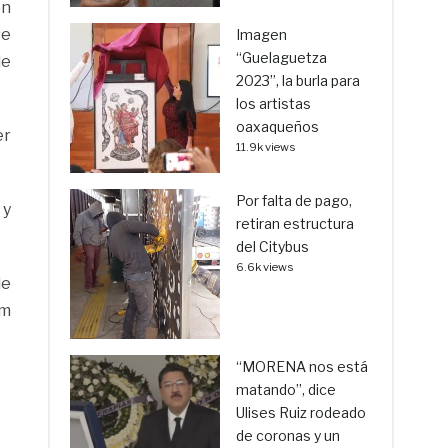
en
se
Imagen
“Guelaguetza
de
2023”, la burla para
los artistas
oaxaqueños
er
11.9k views
Por falta de pago,
 y
retiran estructura
del Citybus
6.6k views
de
am
“MORENA nos está
matando”, dice
Ulises Ruiz rodeado
de coronas y un