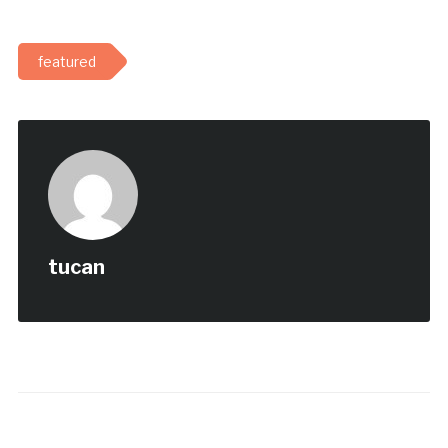
featured
tucan