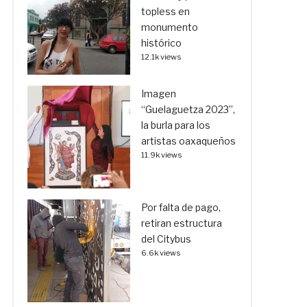
topless en
monumento
histórico
12.1k views
Imagen
“Guelaguetza 2023”,
la burla para los
artistas oaxaqueños
11.9k views
Por falta de pago,
retiran estructura
del Citybus
6.6k views