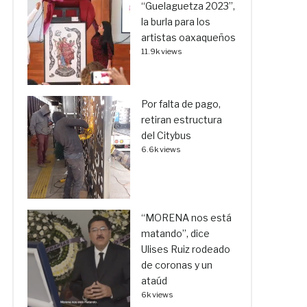
“Guelaguetza 2023”,
la burla para los
artistas oaxaqueños
11.9k views
Por falta de pago,
retiran estructura
del Citybus
6.6k views
“MORENA nos está
matando”, dice
Ulises Ruiz rodeado
de coronas y un
ataúd
6k views